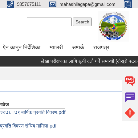
9857675111
mahashilagapa@gmail.com
Search form
Search
ऐन कानुन निर्देशिका
ग्यालरी
सम्पर्क
राजपत्र
लेखा परीक्षणका लागि सूची दर्ता गर्ने सम्वन्धी (दोस्रो पटक प्
तावेज
२०७८।७९ बार्षिक प्रगति विवरण.pdf
प्रगति विवरण संघिय मामिला.pdf