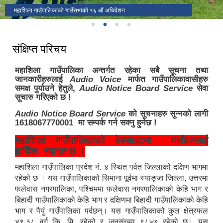
पुर्ण खाेप सुनिस्चितता तथा दिगाेपना कार्यक्रममा
महाशिला गाउँपालिकाको गाउँसभाको १६ औं अधिवेशन
संक्षिप्त परिचय
महाशिला गाउँपालिका अन्तर्गत रहेका सबै सूचना तथा
जानकारीहरुलाई
Audio Voice
मार्फत गाउँपालिकावासीहरु
समक्ष पुर्याउने हेतुले,
Audio Notice Board Service
सेवा
सुचारु गरिएको छ !
Audio Notice Board Service
को सुचनाहरु सुन्नको लागी
1618067770001 मा सम्पर्क गर्न सक्नु हुनेछ !
महाशिला गाउँपालिकाको वेबसाइटमा यहाँहरुलाई
हार्दिक स्वागत छ ।
महाशिला गाउँपालिका प्रदेश नं. ४ स्थित पर्वत जिल्लाको दक्षिण भागमा
रहेको छ । यस गाउँपालिकाको सिमाना पूर्वमा स्याङ्जा जिल्ला, उत्तरमा
फलेवास नगरपालिका, पश्चिममा फलेवास नगरपालिकाको केहि भाग र
बिहादी गाउँपालिकाको केहि भाग र दक्षिणमा बिहादी गाउँपालिकाको केहि
भाग र पैयुं गाउँपालिका पर्दछन्। यस गाउँपालिकाको कुल क्षेत्रफल
४९.३८ वर्ग कि. मि. रहेको र जनसंख्या ९८५७ रहेको छ। यस