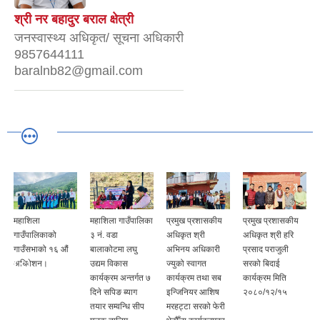
श्री नर बहादुर बराल क्षेत्री
जनस्वास्थ्य अधिकृत/ सूचना अधिकारी
9857644111
baralnb82@gmail.com
महाशिला
महाशिला गाउँपालिका
प्रमुख प्रशासकीय
प्रमुख प्रशासकीय
गाउँपालिकाको
३ नं. वडा
अधिकृत श्री
अधिकृत श्री हरि
गाउँसभाको १६ औं
बालाकोटमा लघु
अभिनय अधिकारी
प्रसाद पराजुली
अधिवेशन।
उद्यम विकास
ज्युको स्वागत
सरको बिदाई
कार्यक्रम अन्तर्गत ७
कार्यक्रम तथा सब
कार्यक्रम मिति
दिने सपिङ ब्याग
इन्जिनियर आशिष
२०८०/१२/१५
तयार सम्वन्धि सीप
मरहट्टा सरको फेरी