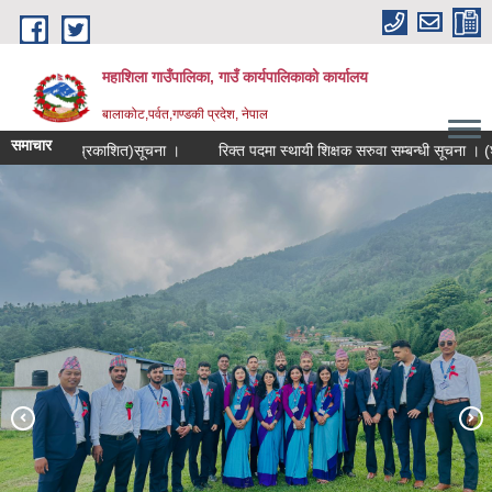
Skip to main content
महाशिला गाउँपालिका, गाउँ कार्यपालिकाको कार्यालय
बालाकोट,पर्वत,गण्डकी प्रदेश, नेपाल
समाचार
स्रो पटक प्रकाशित)सूचना ।
रिक्त पदमा स्थायी शिक्षक सरुवा सम्बन्धी सूचना । (श्री गोर
महाशिला विकास स्वयंसेवक
१९ औं राष्ट्रिय महिला सामुदायिक स्वास्थ्य स्वयंसेविका दिवस