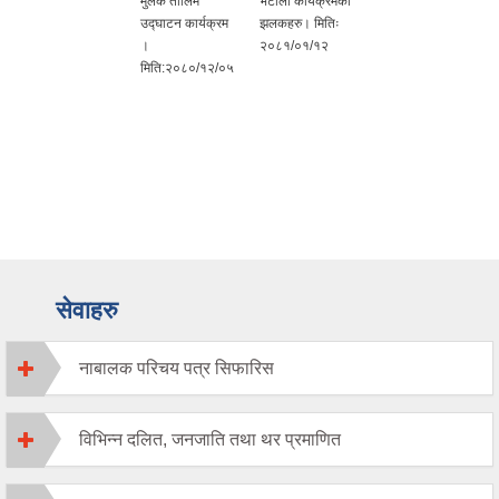
मुलक तालिम
भेटौँला कार्यक्रमका
उद्घाटन कार्यक्रम
झलकहरु। मितिः
।
२०८१/०१/१२
मिति:२०८०/१२/०५
सेवाहरु
नाबालक परिचय पत्र सिफारिस
विभिन्न दलित, जनजाति तथा थर प्रमाणित