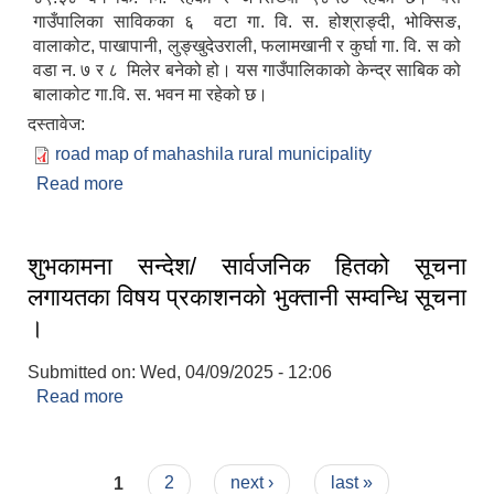
गाउँपालिका साविकका ६ वटा गा. वि. स. होश्राङ्दी, भोक्सिङ,
वालाकोट, पाखापानी, लुङ्खुदेउराली, फलामखानी र कुर्घा गा. वि. स को
वडा न. ७ र ८ मिलेर बनेको हो। यस गाउँपालिकाको केन्द्र साबिक को
बालाकोट गा.वि. स. भवन मा रहेको छ।
दस्तावेज:
road map of mahashila rural municipality
Read more
about संक्षिप्त परिचय
शुभकामना सन्देश/ सार्वजनिक हितको सूचना
लगायतका विषय प्रकाशनकाे भुक्तानी सम्वन्धि सूचना
।
Submitted on:
Wed, 04/09/2025 - 12:06
Read more
about शुभकामना सन्देश/ सार्वजनिक हितको सूचना
लगायतका विषय प्रकाशनकाे भुक्तानी सम्वन्धि सूचना ।
Pages
1
2
next ›
last »