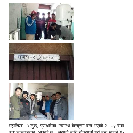
महाशिला -५ लुंखू प्राथमिक स्वास्थ केन्द्रमा बन्द भएको X-ray सेवा
पुन: सञ्चालनमा आएको छ । मुसाले हानि नोक्सानी गरी बन्द भएको X-