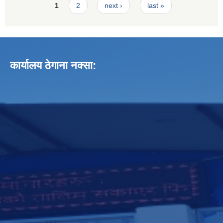
Pages
1
2
next ›
last »
कार्यालय ठेगाना नक्सा: