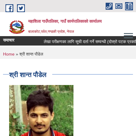
Skip to main content
महाशिला गाउँपालिका, गाउँ कार्यपालिकाको कार्यालय
बालाकोट,पर्वत,गण्डकी प्रदेश, नेपाल
समाचार
लेखा परीक्षणका लागि सूची दर्ता गर्ने सम्वन्धी (दोस्रो पटक प्रकाशि
You are here
Home
» श्री शान्त पौडेल
श्री शान्त पौडेल