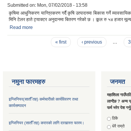
Submitted on:
Mon, 07/02/2018 - 13:58
कृषिमा आधुनिकरण यान्त्रिकरण गर्दै कृषि उत्पादनमा बिकास गर्ने व्यावसाय
मिनि टेलर हाते ट्याक्टर अनुदानमा बितरण गरेको छ । कूल रु ५४ हजार मूल्य प
Read more
about गाउँपालिकाको कृषक समुह लाई मिनि पावर टेलर हाते
Pages
« first
‹ previous
…
3
नमुना फारमहरु
जनमत
महाशिला गाउँपाल
इन्जिनियर(सातौँ तह) कर्मचारीको कार्यविवरण तथा
लाग्दैछ ? अन्य प
कार्यसम्पादन
फर्म भरेर पेश गर्
Choices
ठिकै
इन्जिनियर (सातौँ तह) करारको लागि दरखास्त फारम।
धेरै राम्रो