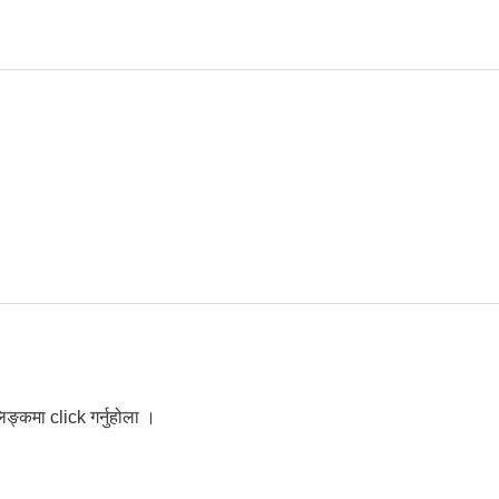
 सूचना
िङ्कमा click गर्नुहोला ।