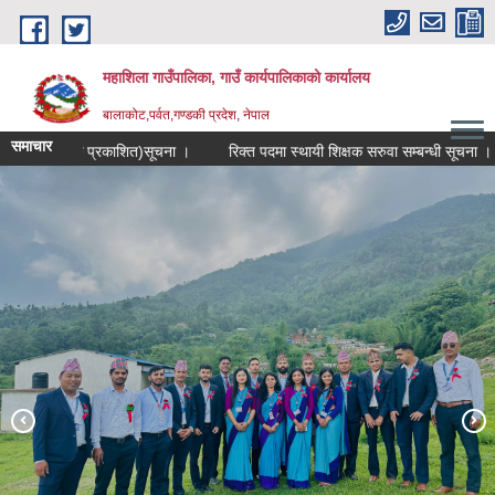
Skip to main content
महाशिला गाउँपालिका, गाउँ कार्यपालिकाको कार्यालय
बालाकोट,पर्वत,गण्डकी प्रदेश, नेपाल
समाचार
(दोस्रो पटक प्रकाशित)सूचना ।
रिक्त पदमा स्थायी शिक्षक सरुवा सम्बन्धी सूचना । (श्री ग
महाशिला विकास स्वयंसेवक
१९ औं राष्ट्रिय महिला सामुदायिक स्वास्थ्य स्वयंसेविका दिवस