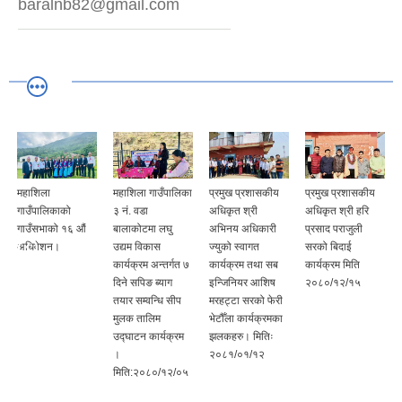
baralnb82@gmail.com
महाशिला
महाशिला गाउँपालिका
प्रमुख प्रशासकीय
प्रमुख प्रशासकीय
गाउँपालिकाको
३ नं. वडा
अधिकृत श्री
अधिकृत श्री हरि
गाउँसभाको १६ औं
बालाकोटमा लघु
अभिनय अधिकारी
प्रसाद पराजुली
अधिवेशन।
उद्यम विकास
ज्युको स्वागत
सरको बिदाई
कार्यक्रम अन्तर्गत ७
कार्यक्रम तथा सब
कार्यक्रम मिति
दिने सपिङ ब्याग
इन्जिनियर आशिष
२०८०/१२/१५
तयार सम्वन्धि सीप
मरहट्टा सरको फेरी
मुलक तालिम
भेटौँला कार्यक्रमका
उद्घाटन कार्यक्रम
झलकहरु। मितिः
।
२०८१/०१/१२
मिति:२०८०/१२/०५